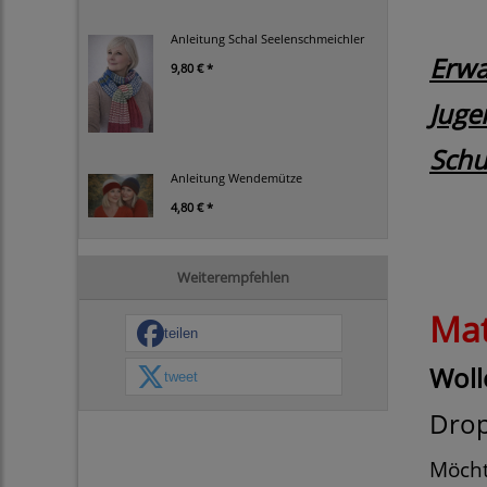
Anleitung Schal Seelenschmeichler
Erwa
9,80 € *
Juge
Schu
Anleitung Wendemütze
4,80 € *
Weiterempfehlen
Mat
teilen
Woll
tweet
Drop
Möch