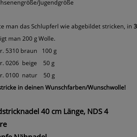
hsenengröße/Jugendgröße
e man das Schlupferl wie abgebildet stricken, in
3
igt man 200 g Wolle.
r. 5310 braun 100 g
r. 0206
beige
50 g
r. 0100
natur
50 g
stricke in deinen Wunschfarben/Wunschwolle!
stricknadel 40 cm Länge, NDS 4
re
pfe Nähnadel