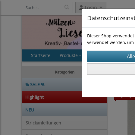
Login
Datenschutzeins
Dieser Shop verwendet 
verwendet werden, um 
Startseite
Produkte
AGB
Impressum
Strickan
Kategorien
% SALE %
Highligh
Highlight
NEU
Strickanleitungen