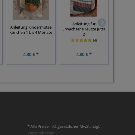
Anleitung für
Anlei
Anleitung Kindermütze
Erwachsene Mütze Jutta
Erwachs
Karlchen 1 bis 4 Monate
2
Pa
(4)
4,80 € *
4,80 € *
4,8
* Alle Preise inkl. gesetzlicher MwSt., zzgl.
Versandkosten