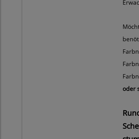
Erwac
Möcht
benöt
Farbn
Farbn
Farbn
oder 
Rund
Sche
stum