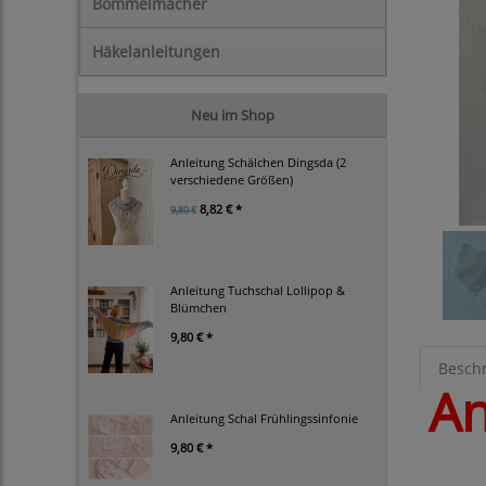
Bommelmacher
Häkelanleitungen
Neu im Shop
Anleitung Schälchen Dingsda (2
verschiedene Größen)
8,82 € *
9,80 €
Anleitung Tuchschal Lollipop &
Blümchen
9,80 € *
Besch
An
Anleitung Schal Frühlingssinfonie
9,80 € *