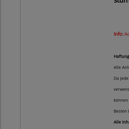
Info:
Ac
Bitt
Haftung
Alle An
Da jede
verwend
können 
Besten 
Alle In