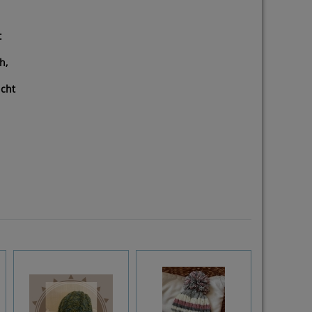
t
h,
icht