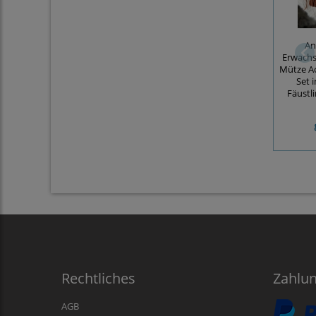
An
Erwachs
Mütze Ac
Set 
Fäustli
Rechtliches
Zahlu
AGB