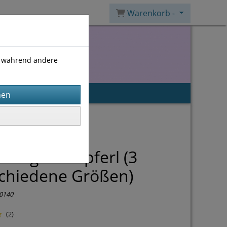
Warenkorb -
), während andere
itung Schlupferl (3
chiedene Größen)
0140
(2)