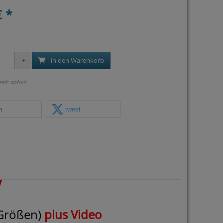
€ *
in den Warenkorb
zeit: sofort
n
tweet
 Größen)
plus Video