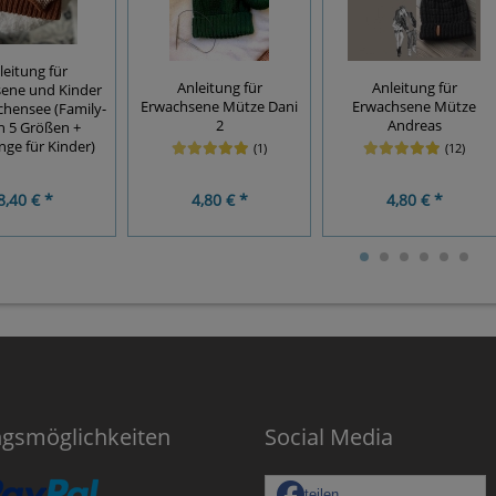
leitung für
Anleitung für
Anleitung für
ene und Kinder
Erwachsene Mütze Dani
Erwachsene Mütze
hensee (Family-
2
Andreas
in 5 Größen +
nge für Kinder)
(1)
(12)
8,40 € *
4,80 € *
4,80 € *
ngsmöglichkeiten
Social Media
teilen