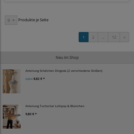
Produkte je Seite
9
1
2
...
12
»
Neu im Shop
Anleitung Schälchen Dingsda (2 verschiedene Größen)
8,82 € *
9,80 €
Anleitung Tuchschal Lollipop & Blümchen
9,80 € *