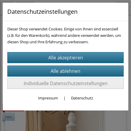
Datenschutzeinstellungen
Strickanleitungen
Dieser Shop verwendet Cookies. Einige von ihnen sind essenziell
(z.B. für den Warenkorb), während andere verwendet werden, um
diesen Shop und Ihre Erfahrung zu verbessern.
Filter
Sortierung wählen
Produkte je Seite
9
1
2
...
12
»
Individuelle Datenschutzeinstellungen
-10%
Impressum
|
Datenschutz
Highlight
neu