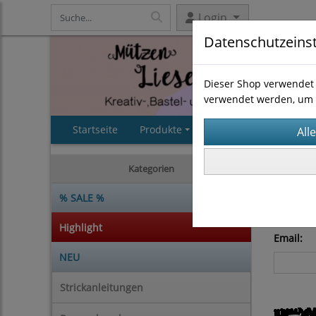
Login
Datenschutzeins
Dieser Shop verwendet 
verwendet werden, um 
Startseite
Produkte
AGB
Impressum
Passwor
Kategorien
% SALE %
Neues Pa
Highlight
Email:
NEU
Strickanleitungen