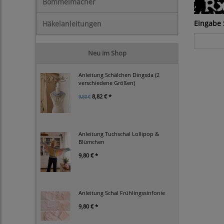
Bommelmacher
Eingabe 
Häkelanleitungen
Neu im Shop
Anleitung Schälchen Dingsda (2
verschiedene Größen)
8,82 € *
9,80 €
Anleitung Tuchschal Lollipop &
Blümchen
9,80 € *
Anleitung Schal Frühlingssinfonie
9,80 € *