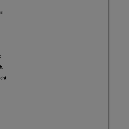
n!
t
h,
icht