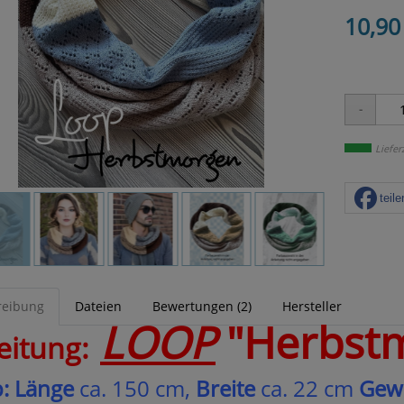
10,90
Liefer
teile
reibung
Dateien
Bewertungen (2)
Hersteller
LOOP
"Herbst
eitung:
:
Länge
ca. 150 cm,
Breite
ca. 22 cm
Gew