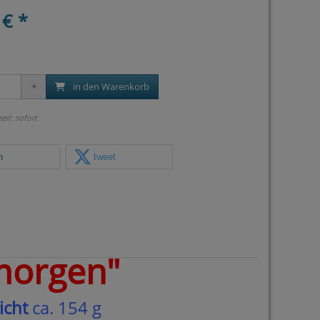
 € *
in den Warenkorb
zeit: sofort
n
tweet
morgen"
icht
ca. 154 g