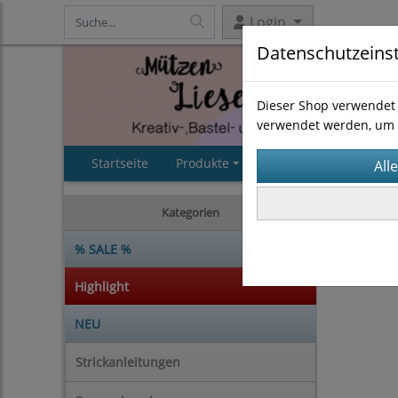
Login
Datenschutzeins
Dieser Shop verwendet 
verwendet werden, um 
Startseite
Produkte
AGB
Impressum
Strickan
Kategorien
% SALE %
Highlight
NEU
Strickanleitungen