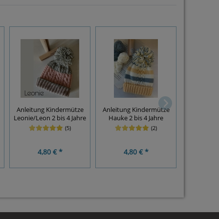
Anlei
Anleitung Kindermütze
Anleitung Kindermütze
Erwachsen
Leonie/Leon 2 bis 4 Jahre
Hauke 2 bis 4 Jahre
Mütze Tiro
in 5 
(5)
(2)
4,80 € *
4,80 € *
8,4