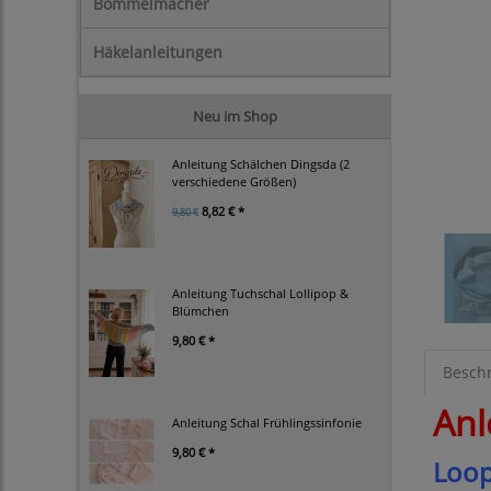
Bommelmacher
Häkelanleitungen
Neu im Shop
Anleitung Schälchen Dingsda (2
verschiedene Größen)
8,82 € *
9,80 €
Anleitung Tuchschal Lollipop &
Blümchen
9,80 € *
Besch
Anl
Anleitung Schal Frühlingssinfonie
9,80 € *
Loop