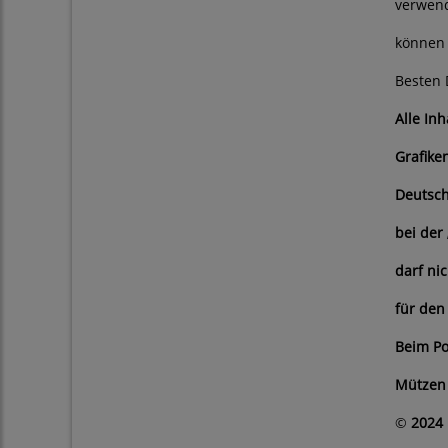
verwend
können 
Besten 
Alle In
Grafike
Deutsch
bei der
darf ni
für den
Beim Po
Mützen 
©
2024 