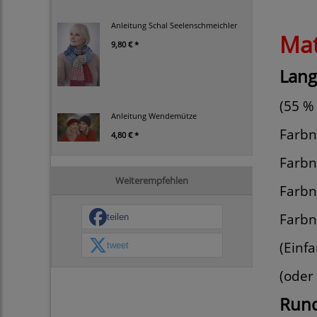
Anleitung Schal Seelenschmeichler
Mat
9,80 € *
Lang
(55 %
Anleitung Wendemütze
Farbnr
4,80 € *
Farbn
Weiterempfehlen
Farbn
Farbnr
teilen
(Einf
tweet
(oder
Rund