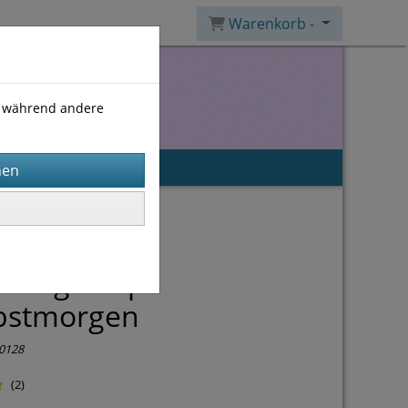
Warenkorb -
), während andere
itung Loop
bstmorgen
0128
(2)