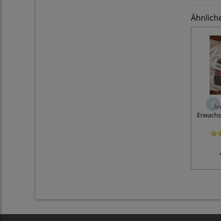
Ähnlich
An
Erwachs