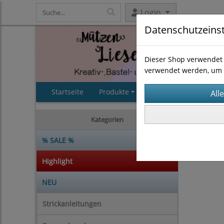
Login
Datenschutzeins
Dieser Shop verwendet 
verwendet werden, um 
Startseite
Produkte
AGB
Impressum
Kategorien
% SALE %
Highlight
NEU
Strickanleitungen