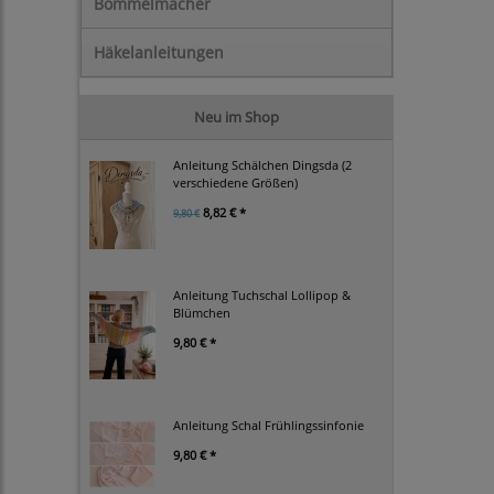
Bommelmacher
Häkelanleitungen
Neu im Shop
Anleitung Schälchen Dingsda (2
verschiedene Größen)
8,82 € *
9,80 €
Anleitung Tuchschal Lollipop &
Blümchen
9,80 € *
Anleitung Schal Frühlingssinfonie
9,80 € *