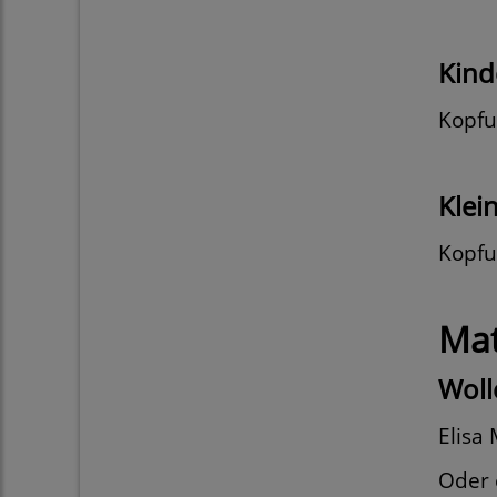
Kind
Kopfu
Klei
Kopfu
Mat
Woll
Elisa
Oder 