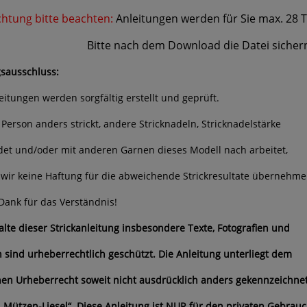
htung bitte beachten:
Anleitungen werden für Sie max. 28 
e nach dem Download die Datei sichern und
sausschluss:
leitungen werden sorgfältig erstellt und geprüft.
 Person anders strickt, andere Stricknadeln, Stricknadelstärke
et und/oder mit anderen Garnen dieses Modell nach arbeitet,
wir keine Haftung für die abweichende Strickresultate übernehme
Dank für das Verständnis!
halte dieser Strickanleitung insbesondere Texte, Fotografien und
n sind urheberrechtlich geschützt. Die Anleitung unterliegt dem
en Urheberrecht soweit nicht ausdrücklich anders gekennzeichne
 „Mützen-Liesel“. Diese Anleitung ist NUR für den privaten Gebrauc