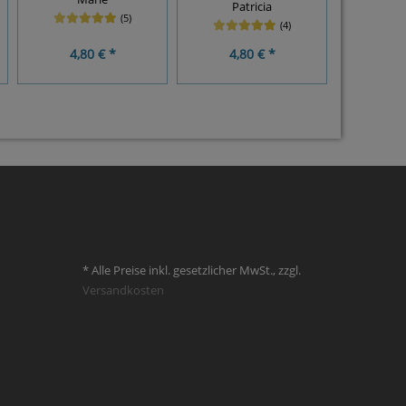
Patricia
An
(5)
(4)
4,80 € *
4,80 € *
4,8
* Alle Preise inkl. gesetzlicher MwSt., zzgl.
Versandkosten