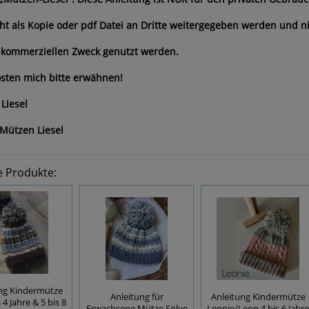
cht als Kopie oder pdf Datei an Dritte weitergegeben werden und n
 kommerziellen Zweck genutzt werden.
sten mich bitte erwähnen!
Liesel
Mützen Liesel
e Produkte:
ng Kindermütze
Anleitung für
Anleitung Kindermütze
s 4 Jahre & 5 bis 8
Erwachsene Mütze Sölve
Leonie/Leon 4 bis 6 Jahre