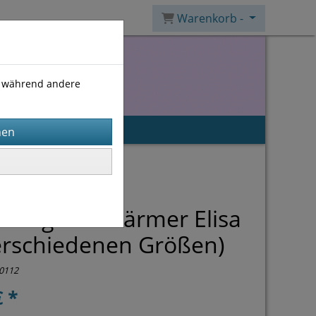
Warenkorb -
), während andere
itung Halswärmer Elisa
erschiedenen Größen)
0112
€ *