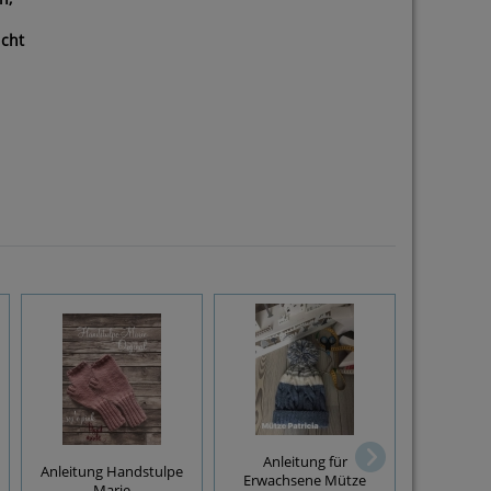
icht
Anleitung für
Anlei
Anleitung Handstulpe
Erwachsene Mütze
Erwachs
Marie