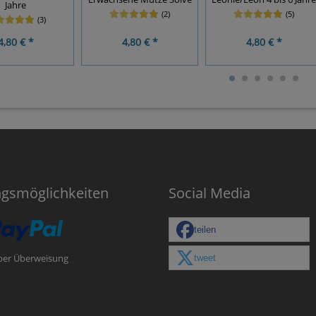
Jahre
(2)
(5)
(3)
4,80 € *
4,80 € *
4,80 € *
ngsmöglichkeiten
Social Media
teilen
tweet
per Überweisung