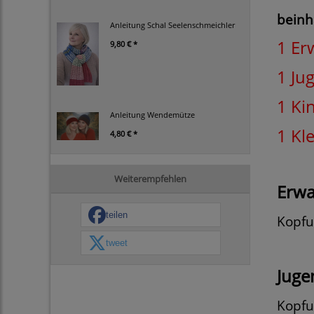
beinh
Anleitung Schal Seelenschmeichler
1 Er
9,80 € *
1 Ju
1 Ki
Anleitung Wendemütze
1 Kl
4,80 € *
Weiterempfehlen
Erwa
teilen
Kopfu
tweet
Juge
Kopfu