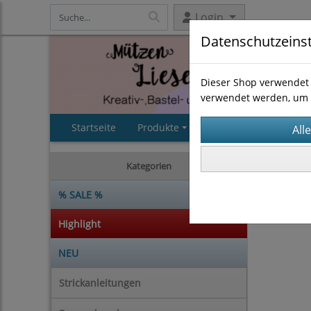
Login
Datenschutzeins
Dieser Shop verwendet 
verwendet werden, um 
Startseite
Produkte
AGB
Impressum
Strickan
Kategorien
% SALE %
Highlight
NEU
Strickanleitungen