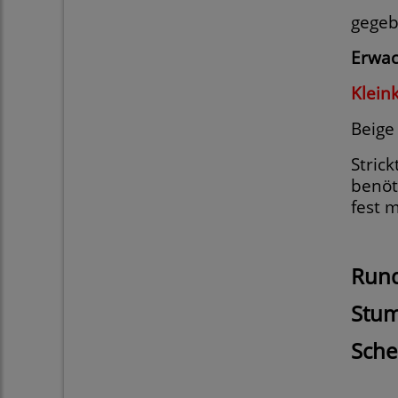
gegeb
Erwac
Klein
Beige
Stric
benöt
fest 
Rund
Stum
Sche