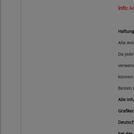
Info:
Ac
Bitt
Haftung
Alle An
Da jede
verwend
können 
Besten 
Alle In
Grafike
Deutsch
bei der