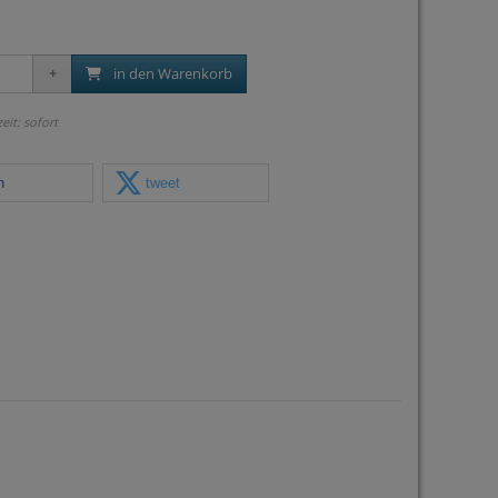
in den Warenkorb
zeit: sofort
n
tweet