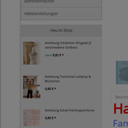
Bommelmacher
Häkelanleitungen
Neu im Shop
Anleitung Schälchen Dingsda (2
verschiedene Größen)
8,82 € *
9,80 €
Anleitung Tuchschal Lollipop &
Blümchen
9,80 € *
Besch
Ha
Anleitung Schal Frühlingssinfonie
9,80 € *
Fam