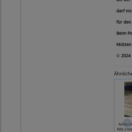
darf ni
für den
Beim Po
Mützen 
©
2024 
Ähnlich
Anleitu
Nils 2 bi