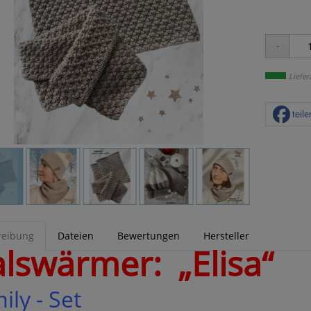
Liefer
teile
reibung
Dateien
Bewertungen
Hersteller
lswärmer:
„Elisa“
ily - Set