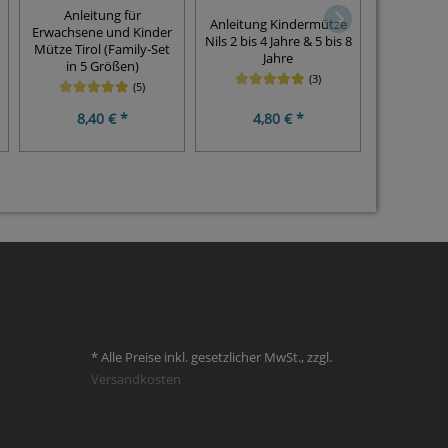
Anleitung für
Anleitung Kindermütze
Erwachsene und Kinder
Anlei
Nils 2 bis 4 Jahre & 5 bis 8
Mütze Tirol (Family-Set
Erwachsene
Jahre
in 5 Größen)
(3)
(5)
8,40 € *
4,80 € *
4,8
* Alle Preise inkl. gesetzlicher MwSt., zzgl.
Versandkosten