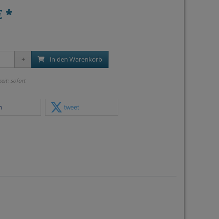
€ *
in den Warenkorb
zeit: sofort
n
tweet