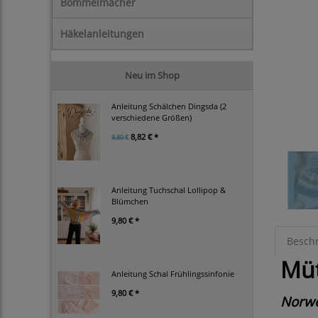
Bommelmacher
Häkelanleitungen
Neu im Shop
Anleitung Schälchen Dingsda (2
verschiedene Größen)
8,82 € *
9,80 €
Anleitung Tuchschal Lollipop &
Blümchen
9,80 € *
Besch
Müt
Anleitung Schal Frühlingssinfonie
9,80 € *
Norwe