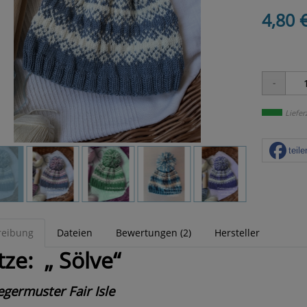
4,80 
Liefer
teile
reibung
Dateien
Bewertungen (2)
Hersteller
ze:
„ Sölve“
germuster Fair Isle