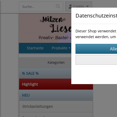
Login
Datenschutzeins
Dieser Shop verwendet 
verwendet werden, um 
Startseite
Produkte
AGB
Impressum
Strickan
Kategorien
% SALE %
Highlight
NEU
Strickanleitungen