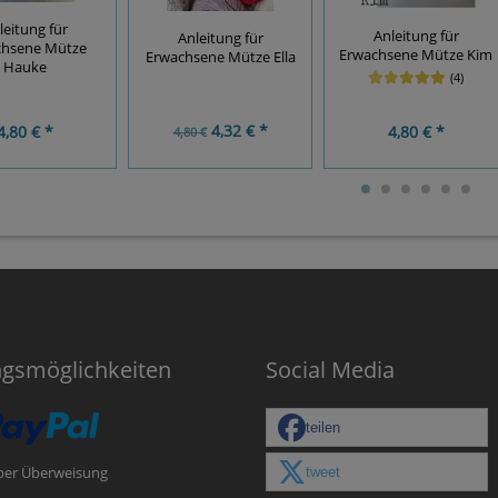
leitung für
Anleitung für
Anleitung für
chsene Mütze
Erwachsene Mütze Kim
Erwachsene Mütze Ella
Hauke
(4)
4,32 € *
4,80 € *
4,80 € *
4,80 €
ngsmöglichkeiten
Social Media
teilen
tweet
per Überweisung