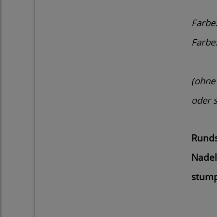
Farbe
Farbe
(ohne
oder s
Runds
Nadel
stump