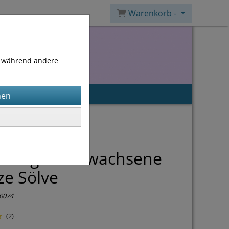
Warenkorb -
), während andere
itung für Erwachsene
e Sölve
0074
(2)