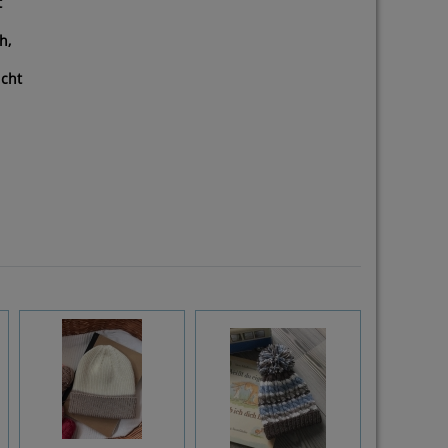
t
h,
icht