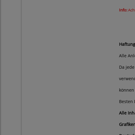
Info:
Ach
Bitte 
Haftung
Alle An
Da jede
verwend
können 
Besten 
Alle In
Grafike