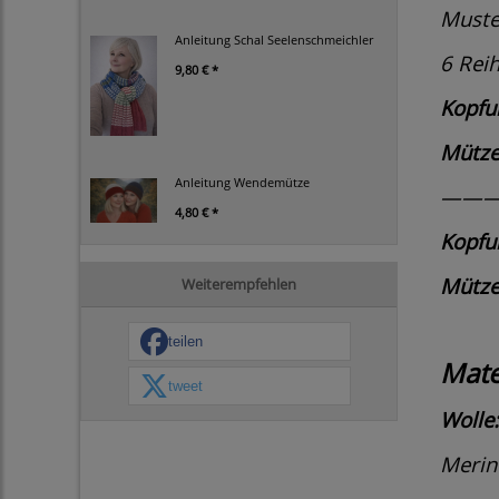
Muste
Anleitung Schal Seelenschmeichler
6 Rei
9,80 € *
Kopfu
Mütz
Anleitung Wendemütze
——
4,80 € *
Kopfu
Mütz
Weiterempfehlen
teilen
Mate
tweet
Wolle:
Merin