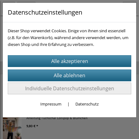
Datenschutzeinstellungen
Dieser Shop verwendet Cookies. Einige von ihnen sind essenziell
(z.B. für den Warenkorb), während andere verwendet werden, um
Es wurden leider keine Produkte gefunden.
diesen Shop und Ihre Erfahrung zu verbessern.
Neu im Shop
Anleitung Schälchen Dingsda (2 verschiedene Größen)
Individuelle Datenschutzeinstellungen
8,82 € *
9,80 €
Impressum
|
Datenschutz
Anleitung Tuchschal Lollipop & Blümchen
9,80 € *