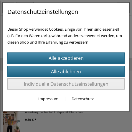
Datenschutzeinstellungen
Dieser Shop verwendet Cookies. Einige von ihnen sind essenziell
(z.B. für den Warenkorb), während andere verwendet werden, um
Es wurden leider keine Produkte gefunden.
diesen Shop und Ihre Erfahrung zu verbessern.
Neu im Shop
Anleitung Schälchen Dingsda (2 verschiedene Größen)
Individuelle Datenschutzeinstellungen
8,82 € *
9,80 €
Impressum
|
Datenschutz
Anleitung Tuchschal Lollipop & Blümchen
9,80 € *