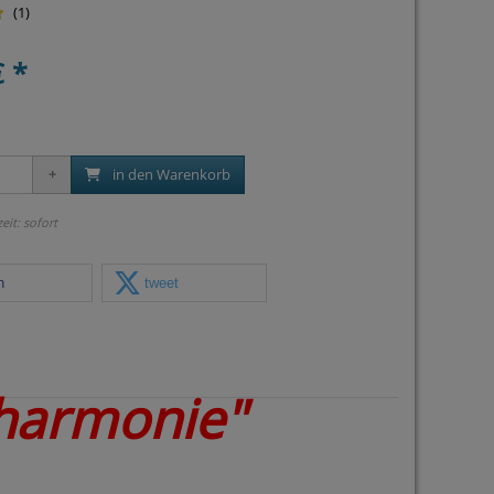
(1)
€ *
in den Warenkorb
zeit: sofort
n
tweet
harmonie"