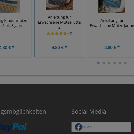
Anleitung für
ng Kindermütze
Anleitung für
Erwachsene Mütze Jutta
 5 bis 8 Jahre
Erwachsene Mütze Janne
2
(4)
4,80 € *
4,80 € *
4,80 € *
ngsmöglichkeiten
Social Media
teilen