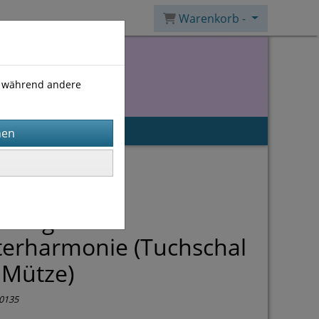
Warenkorb -
), während andere
itung Set
erharmonie (Tuchschal
 Mütze)
0135