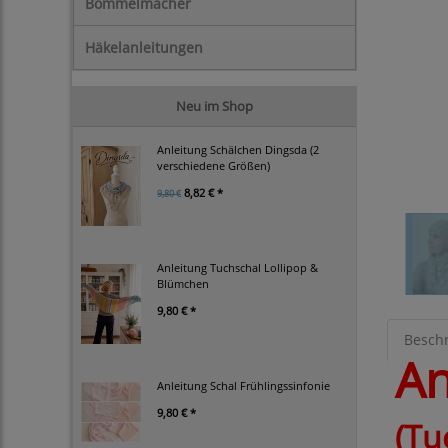
Bommelmacher
Häkelanleitungen
Neu im Shop
Anleitung Schälchen Dingsda (2
verschiedene Größen)
8,82 € *
9,80 €
Anleitung Tuchschal Lollipop &
Blümchen
9,80 € *
Besch
An
Anleitung Schal Frühlingssinfonie
9,80 € *
(Tu