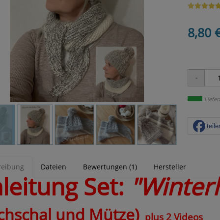
8,80 
Liefer
teile
reibung
Dateien
Bewertungen (1)
Hersteller
leitung Set:
"Winter
chschal und Mütze)
plus 2 Videos