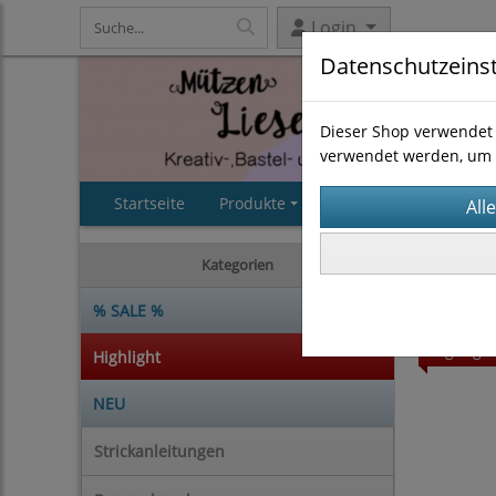
Login
Datenschutzeins
Dieser Shop verwendet 
verwendet werden, um 
Startseite
Produkte
AGB
Impressum
Strickan
Kategorien
% SALE %
Highligh
Highlight
NEU
Strickanleitungen