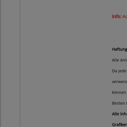
Info:
Ac
Bitt
Haftung
Alle An
Da jede
verwend
können 
Besten 
Alle In
Grafike