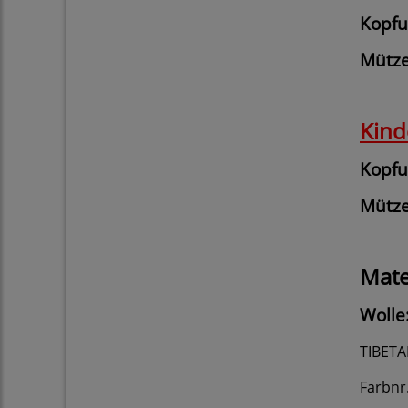
Kopf
Mütz
Kind
Kopf
Mütz
Mate
Wolle
TIBETA
Farbnr