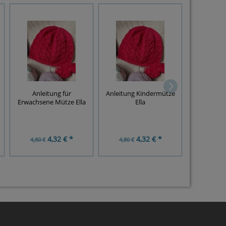
Anlei
Erwachsen
Anleitung für
Anleitung Kindermütze
Mütze Ache
Erwachsene Mütze Ella
Ella
Set in 
Fäustling
4,32 € *
4,32 € *
8,4
4,80 €
4,80 €