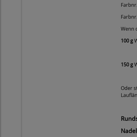
Farbnr
Farbnr
Wenn d
100 g
W
150 g
W
Oder st
Lauflä
Runds
Nadel