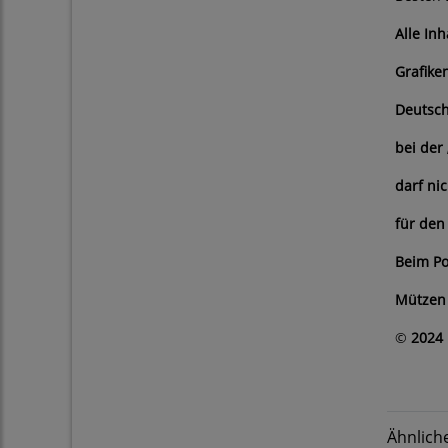
Alle In
Grafike
Deutsch
bei der
darf ni
für den
Beim Po
Mützen 
©
2024 
Ähnlich