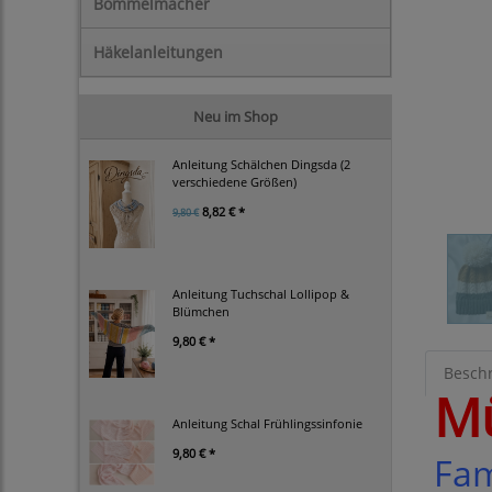
Bommelmacher
Häkelanleitungen
Neu im Shop
Anleitung Schälchen Dingsda (2
verschiedene Größen)
8,82 € *
9,80 €
Anleitung Tuchschal Lollipop &
Blümchen
9,80 € *
Besch
Mü
Anleitung Schal Frühlingssinfonie
9,80 € *
Fam