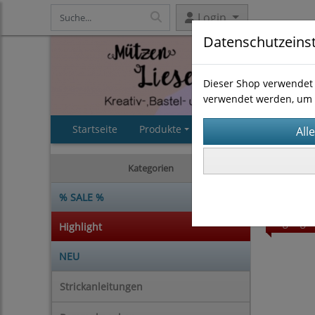
Login
Datenschutzeins
Dieser Shop verwendet 
verwendet werden, um 
Startseite
Produkte
AGB
Impressum
Strickan
Kategorien
% SALE %
Highligh
Highlight
NEU
Strickanleitungen