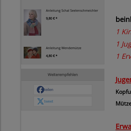
Anleitung Schal Seelenschmeichler
bein
9,80 € *
1 Ki
1 Ju
Anleitung Wendemütze
1 Er
4,80 € *
Weiterempfehlen
Juge
teilen
Kopf
tweet
Mütz
Erwa