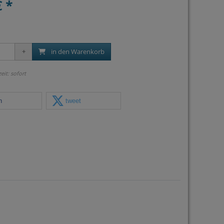
€ *
in den Warenkorb
zeit: sofort
n
tweet