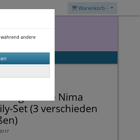
Warenkorb -
), während andere
eitung Mütze Nima
ly-Set (3 verschieden
ßen)
0117