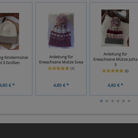
Anleitung für
Anleitung für
ng Kindermütze
Erwachsene Mütze Jutta
Erwachsene Mütze Svea
ol 3 Größen
3
(1)
(2)
4,80 € *
4,80 € *
4,80 € *