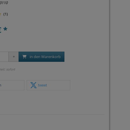
0110
(1)
€ *
in den Warenkorb
zeit: sofort
n
tweet