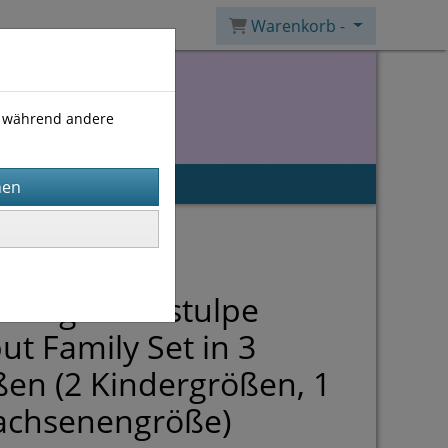
Warenkorb -
), während andere
itung Handstulpe
iput Family Set in 3
en (2 Kindergrößen, 1
achsenengröße)