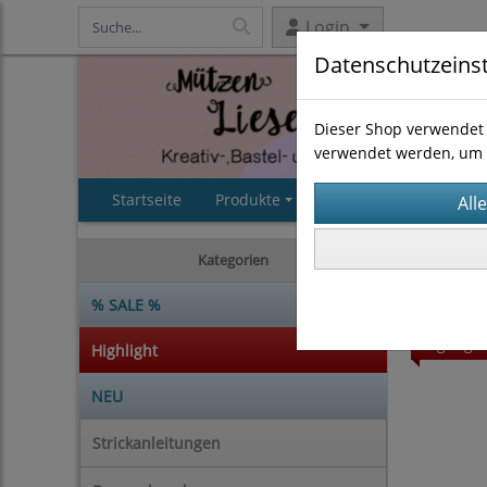
Login
Datenschutzeins
Dieser Shop verwendet 
verwendet werden, um 
Startseite
Produkte
AGB
Impressum
Strickan
Kategorien
% SALE %
Highligh
Highlight
NEU
Strickanleitungen