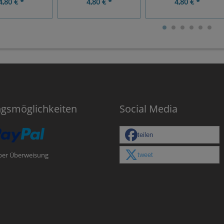
4,80 € *
4,80 € *
4,80 € *
ngsmöglichkeiten
Social Media
teilen
tweet
per Überweisung