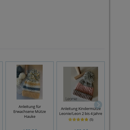
Anleitung für
Anleitung Kindermütze
Anleitung
Erwachsene Mütze
Leonie/Leon 2 bis 4 Jahre
Hauke 5 
Hauke
(5)