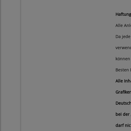
Haftung
Alle An
Da jede
verwend
können 
Besten 
Alle In
Grafike
Deutsch
bei der
darf ni