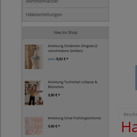
Bommelmacher
Häkelanleitungen
Neu im Shop
Anleitung Schälchen Dingsda (2
verschiedene Größen)
8,82 € *
9,80 €
Anleitung Tuchschal Lollipop &
Blümchen
9,80 € *
Besch
Anleitung Schal Frühlingssinfonie
Ha
9,80 € *