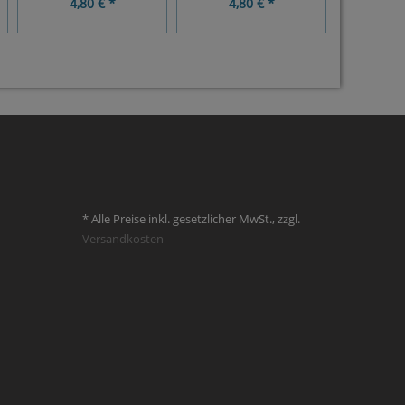
4,80 € *
4,80 € *
4,8
* Alle Preise inkl. gesetzlicher MwSt., zzgl.
Versandkosten