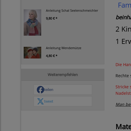
Fami
Anleitung Schal Seelenschmeichler
beinha
9,80 € *
2 Ki
1 Er
Anleitung Wendemütze
4,80 € *
Die Han
Weiterempfehlen
Rechte s
Stricke
teilen
Nadelst
tweet
Man bed
Mate