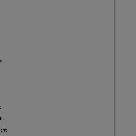
n!
t
h,
icht