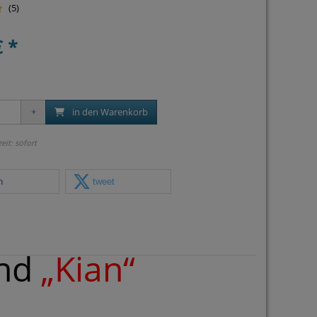
(5)
€ *
in den Warenkorb
zeit: sofort
n
tweet
nd
„Kian“