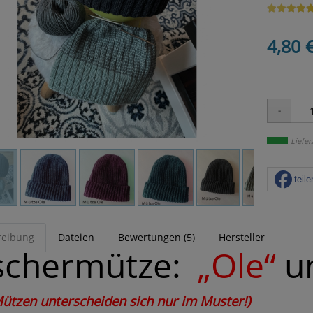
4,80 
Liefer
teile
reibung
Dateien
Bewertungen (5)
Hersteller
schermütze:
„Ole“
u
Mützen unterscheiden sich nur im Muster!)