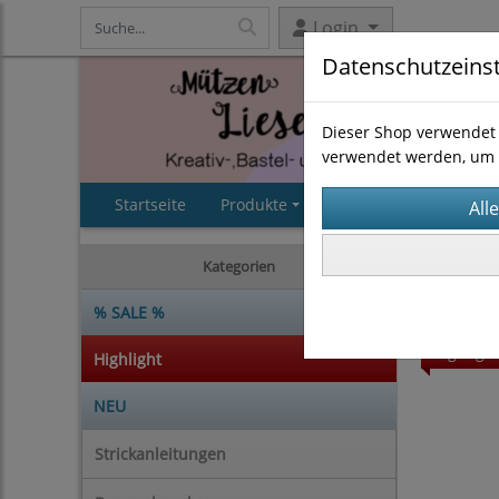
Login
Datenschutzeins
Dieser Shop verwendet 
verwendet werden, um 
Startseite
Produkte
AGB
Impressum
Strickan
Kategorien
% SALE %
Highligh
Highlight
NEU
Strickanleitungen