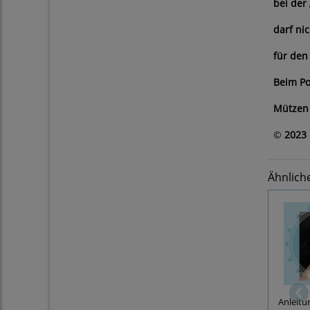
bei der
darf ni
für den
Beim Po
Mützen 
©
2023 
Ähnlich
Anleitu