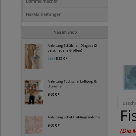
Bommelmacher
Häkelanleitungen
Neu im Shop
Anleitung Schälchen Dingsda (2
verschiedene Größen)
8,82 € *
9,80 €
Anleitung Tuchschal Lollipop &
Blümchen
9,80 € *
Besch
Fi
Anleitung Schal Frühlingssinfonie
9,80 € *
(Die 