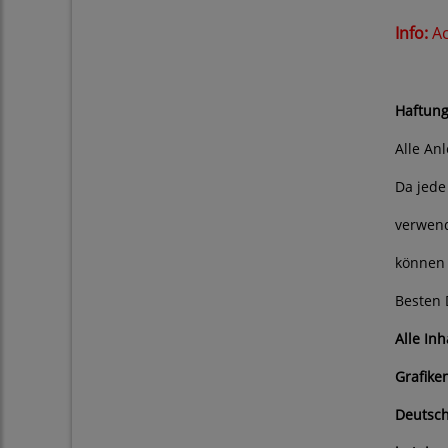
Info:
Ac
Bitt
Haftung
Alle An
Da jede
verwend
können 
Besten 
Alle In
Grafike
Deutsch