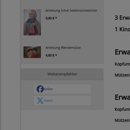
Anleitung Schal Seelenschmeichler
3 Erw
9,80 € *
1 Kin
Anleitung Wendemütze
Erwa
4,80 € *
Kopfum
Weiterempfehlen
Mützen
teilen
Erwa
tweet
Kopfum
Mützen