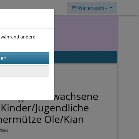
Warenkorb -
), während andere
itung für Erwachsene
Kinder/Jugendliche
hermütze Ole/Kian
0094