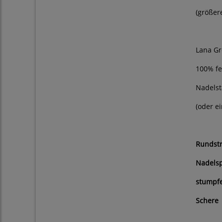
(größer
Lana Gr
100% fe
Nadelstä
(oder e
Rundstr
Nadelsp
stumpf
Schere