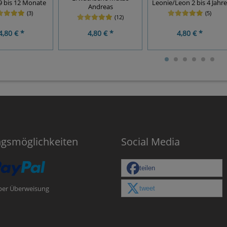
 9 bis 12 Monate
Leonie/Leon 2 bis 4 Jahre
Andreas
(3)
(5)
(12)
4,80 € *
4,80 € *
4,80 € *
ngsmöglichkeiten
Social Media
teilen
tweet
per Überweisung