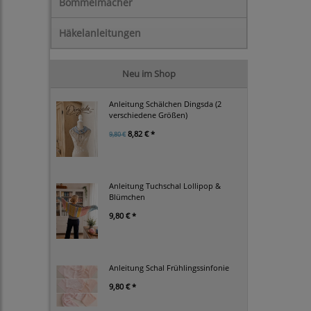
Bommelmacher
Häkelanleitungen
Neu im Shop
Anleitung Schälchen Dingsda (2
verschiedene Größen)
8,82 € *
9,80 €
Anleitung Tuchschal Lollipop &
Blümchen
9,80 € *
Anleitung Schal Frühlingssinfonie
9,80 € *