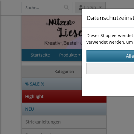
Login
Datenschutzeins
Dieser Shop verwendet 
verwendet werden, um 
Startseite
Produkte
AGB
Impressum
Kategorien
% SALE %
Highlight
NEU
Strickanleitungen