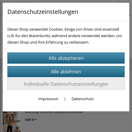
Datenschutzeinstellungen
Dieser Shop verwendet Cookies. Einige von ihnen sind essenziell
(z.B. für den Warenkorb), während andere verwendet werden, um
Es wurden leider keine Produkte gefunden.
diesen Shop und Ihre Erfahrung zu verbessern.
Neu im Shop
Anleitung Schälchen Dingsda (2 verschiedene Größen)
Individuelle Datenschutzeinstellungen
8,82 € *
9,80 €
Impressum
|
Datenschutz
Anleitung Tuchschal Lollipop & Blümchen
9,80 € *